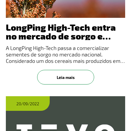
LongPing High-Tech entra
no mercado de sorgo e
amplia atuação no país
A LongPing High-Tech passa a comercializar
sementes de sorgo no mercado nacional.
Considerado um dos cereais mais produzidos em
todo o mundo, a cultura vem ganhando destaque
no Brasil, principalmente no período da safrinha.
Leia mais
De acordo com projeções da Comp
20/09/2022