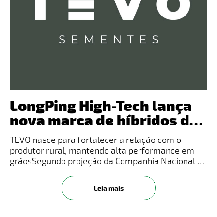
LongPing High-Tech lança
nova marca de híbridos de
milho
TEVO nasce para fortalecer a relação com o
produtor rural, mantendo alta performance em
grãosSegundo projeção da Companhia Nacional de
Abastecimento (Conab), a safra de grãos
2022/2023 deve trazer mais um recorde na
Leia mais
produção, impulsionado pelo milho, soja