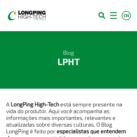
CN
Sobre Nós
Blog
LPHT
Produtos
Campo e Conhecimento
Blog
Contato
A
LongPing High-Tech
está sempre presente na
Serviços
vida do produtor. Aqui você acompanha as
informações mais importantes, relevantes e
Franquias
atualizadas sobre diversas culturas. O Blog
LongPing é feito por
especialistas que entendem
Carreiras