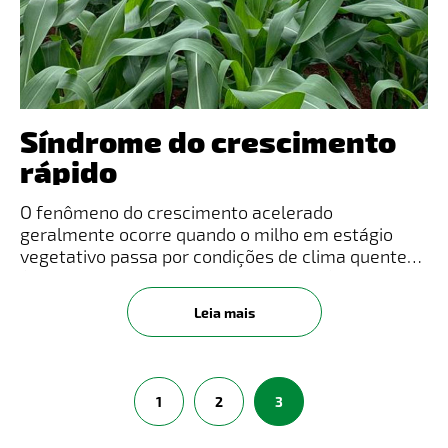
Síndrome do crescimento
rápido
O fenômeno do crescimento acelerado
geralmente ocorre quando o milho em estágio
vegetativo passa por condições de clima quente
(ensolarado e com temperaturas altas) para um
clima frio (temperaturas amenas com dias
Leia mais
nublados) num curto período de tempo. Iss
1
2
3