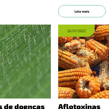
siva do
Recentemente alcançou n
sis
diversos estados no
Leia mais
20/07/2022
s de doenças
Aflotoxinas