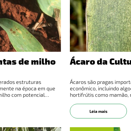
ntas de milho
Ácaro da Cult
derados estruturas
Ácaros são pragas import
almente na época em que
econômico, incluindo algo
milho com potencial
hortifrútis como mamão, 
cado, o que levava muitos
plantas devido suas carac
Leia mais