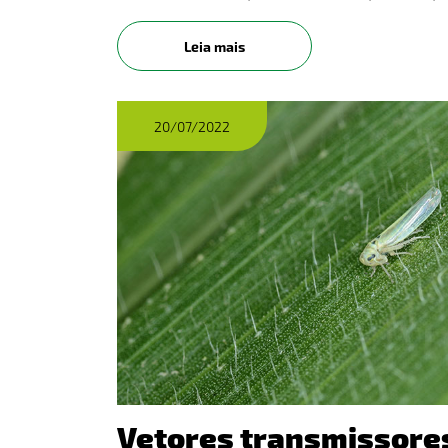
você&nbsp;confere&nbsp;uma dica exclu
nosso&nbsp;Gerente de Fitopatologia, as
Leia mais
20/07/2022
Vetores transmissore