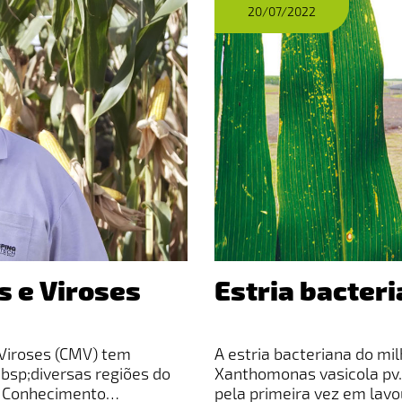
20/07/2022
 e Viroses
Estria bacter
Viroses (CMV) tem
A estria bacteriana do mi
sp;diversas regiões do
Xanthomonas vasicola pv.
; Conhecimento
pela primeira vez em lavou