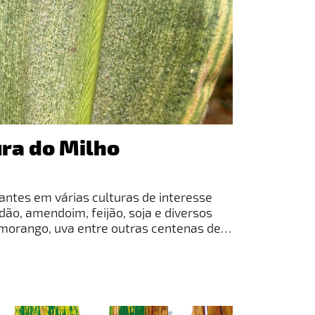
ura do Milho
antes em várias culturas de interesse
dão, amendoim, feijão, soja e diversos
morango, uva entre outras centenas de
terísticas polífagas. Provocam injúrias na