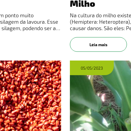
Milho
um ponto muito
Na cultura do milho exist
nsilagem da lavoura. Esse
(Hemiptera: Heteroptera)
e silagem, podendo ser a
causar danos. São eles: P
rte superior (toplage),
furcatus (F.) e D. melaca
(Euschistus heros
Leia mais
05/05/2023