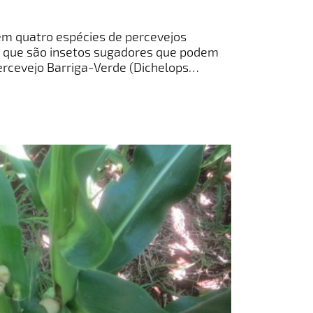
em quatro espécies de percevejos
, que são insetos sugadores que podem
ercevejo Barriga-Verde (Dichelops
nthus (Dallas); Percevejo Marrom