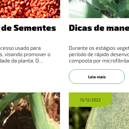
l de Sementes
Dicas de mane
ocesso usado para
Durante os estágios veget
s, visando promover o
período de rápido desenv
ade da planta. O
composta por microfibrila
 é considerado a melhor
elasticidade necessária 
estruturas f
Leia mais
13/12/2022